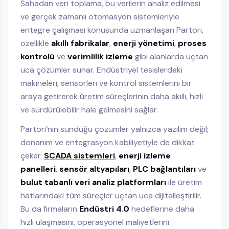
Sahadan veri toplama, bu verilerin analiz edilmesi
ve gerçek zamanlı otomasyon sistemleriyle
entegre çalışması konusunda uzmanlaşan Partori,
özellikle
akıllı fabrikalar
,
enerji yönetimi
,
proses
kontrolü
ve
verimlilik izleme
gibi alanlarda uçtan
uca çözümler sunar. Endüstriyel tesislerdeki
makineleri, sensörleri ve kontrol sistemlerini bir
araya getirerek üretim süreçlerinin daha akıllı, hızlı
ve sürdürülebilir hale gelmesini sağlar.
Partori’nin sunduğu çözümler yalnızca yazılım değil;
donanım ve entegrasyon kabiliyetiyle de dikkat
çeker.
SCADA sistemleri
,
enerji izleme
panelleri
,
sensör altyapıları
,
PLC bağlantıları
ve
bulut tabanlı veri analiz platformları
ile üretim
hatlarındaki tüm süreçler uçtan uca dijitalleştirilir.
Bu da firmaların
Endüstri 4.0
hedeflerine daha
hızlı ulaşmasını, operasyonel maliyetlerini