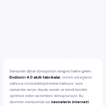
Gerçek Zamanlı Süreç Takibi
Enerji İzleme ve Yönetimi
Tahmine Dayalı Bakım
KPI Takibi ve Operasyonel Raporlama
Sektörel Uygulama Alanları
Geleceğe Bakış: Partori'nin Endüstri 5.0
Vizyonu
Sanayide dijital dönüşümün simgesi haline gelen
Endüstri 4.0 akıllı fabrikalar
, üretim süreçlerini
yalnızca otomatikleştirmekle kalmıyor; aynı
zamanda veriye dayalı, esnek ve kendi kendini
optimize eden sistemlere dönüştürüyor. Bu
devrimin merkezinde ise
nesnelerin interneti