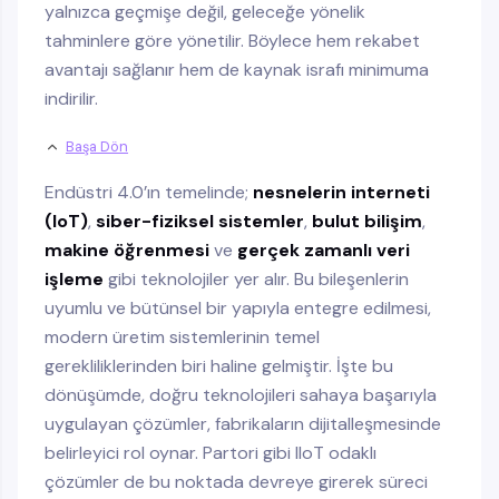
yalnızca geçmişe değil, geleceğe yönelik
tahminlere göre yönetilir. Böylece hem rekabet
avantajı sağlanır hem de kaynak israfı minimuma
indirilir.
Başa Dön
Endüstri 4.0’ın temelinde;
nesnelerin interneti
(IoT)
,
siber-fiziksel sistemler
,
bulut bilişim
,
makine öğrenmesi
ve
gerçek zamanlı veri
işleme
gibi teknolojiler yer alır. Bu bileşenlerin
uyumlu ve bütünsel bir yapıyla entegre edilmesi,
modern üretim sistemlerinin temel
gerekliliklerinden biri haline gelmiştir. İşte bu
dönüşümde, doğru teknolojileri sahaya başarıyla
uygulayan çözümler, fabrikaların dijitalleşmesinde
belirleyici rol oynar. Partori gibi IIoT odaklı
çözümler de bu noktada devreye girerek süreci