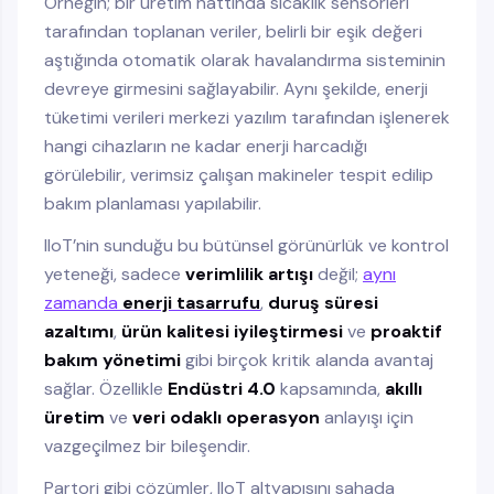
Örneğin; bir üretim hattında sıcaklık sensörleri
tarafından toplanan veriler, belirli bir eşik değeri
aştığında otomatik olarak havalandırma sisteminin
devreye girmesini sağlayabilir. Aynı şekilde, enerji
tüketimi verileri merkezi yazılım tarafından işlenerek
hangi cihazların ne kadar enerji harcadığı
görülebilir, verimsiz çalışan makineler tespit edilip
bakım planlaması yapılabilir.
IIoT’nin sunduğu bu bütünsel görünürlük ve kontrol
yeteneği, sadece
verimlilik artışı
değil;
aynı
zamanda
enerji tasarrufu
,
duruş süresi
azaltımı
,
ürün kalitesi iyileştirmesi
ve
proaktif
bakım yönetimi
gibi birçok kritik alanda avantaj
sağlar. Özellikle
Endüstri 4.0
kapsamında,
akıllı
üretim
ve
veri odaklı operasyon
anlayışı için
vazgeçilmez bir bileşendir.
Partori gibi çözümler, IIoT altyapısını sahada