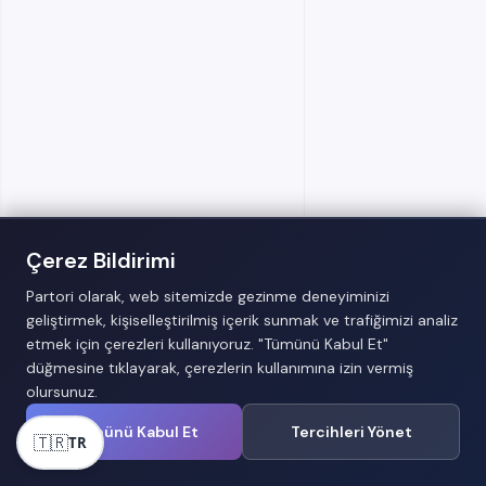
Çerez Bildirimi
Partori olarak, web sitemizde gezinme deneyiminizi
geliştirmek, kişiselleştirilmiş içerik sunmak ve trafiğimizi analiz
etmek için çerezleri kullanıyoruz. "Tümünü Kabul Et"
düğmesine tıklayarak, çerezlerin kullanımına izin vermiş
olursunuz.
Tümünü Kabul Et
Tercihleri Yönet
🇹🇷
TR
17.4.2026
Teknoloji