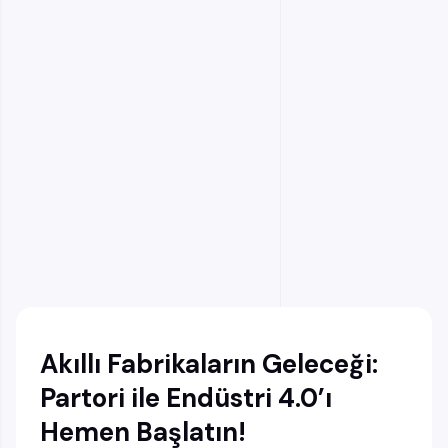
Sanayi 4.0’a Geçiş İçin Atılması Gereken Temel
Adımlar
Dönüşüm, Planlı Atılan Adımlarla Başarılır
Dijital Dönüşümde Entegre Güvenlik ve Risk
Yönetimi
Endüstri 4.0 Dönüşümünde Çözüm Ortağının
Önemi
Geleceğe Hazır Fabrikalar İçin Partori
Endüstri 4.0 Dönüşümünü Partori ile Bugün
Başlatın
Akıllı Fabrikaların Geleceği:
Partori ile Endüstri 4.0’ı
Hemen Başlatın!