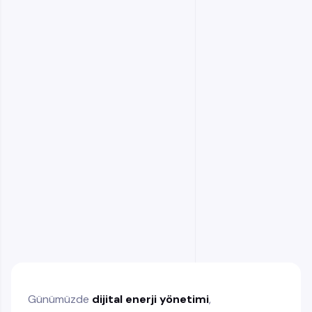
Dijital Enerji Yönetimi ile Karbon Ayak İzinin
Ölçülmesi
Atık Azaltımında Dijital Enerji Yönetiminin Rolü
Enerji Verimliliği ve Sürdürülebilirlik İlişkisi
Dijital Platformlarla Sürdürülebilirlik
Performansının İzlenmesi
Regülasyonlar ve Dijital Enerji Yönetimi
Dijital Enerji Yönetimi Olmadan Ne Kaybedilir?
Dijital Enerji Yönetimi ile Kurumsal Değer
Yaratma
Gelecekte Dijital Enerji Yönetimi ve
Sürdürülebilirlik
Günümüzde
dijital enerji yönetimi
,