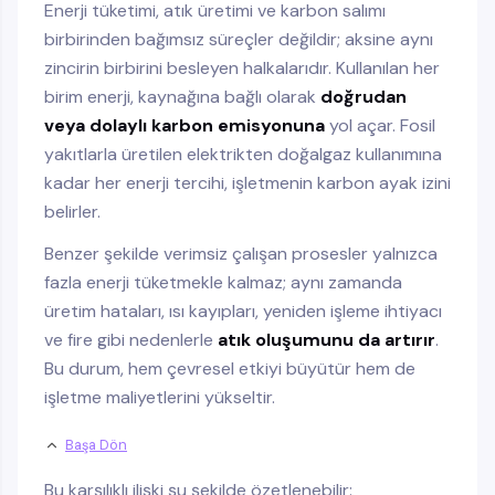
Enerji tüketimi, atık üretimi ve karbon salımı
birbirinden bağımsız süreçler değildir; aksine aynı
zincirin birbirini besleyen halkalarıdır. Kullanılan her
birim enerji, kaynağına bağlı olarak
doğrudan
veya dolaylı karbon emisyonuna
yol açar. Fosil
yakıtlarla üretilen elektrikten doğalgaz kullanımına
kadar her enerji tercihi, işletmenin karbon ayak izini
belirler.
Benzer şekilde verimsiz çalışan prosesler yalnızca
fazla enerji tüketmekle kalmaz; aynı zamanda
üretim hataları, ısı kayıpları, yeniden işleme ihtiyacı
ve fire gibi nedenlerle
atık oluşumunu da artırır
.
Bu durum, hem çevresel etkiyi büyütür hem de
işletme maliyetlerini yükseltir.
Başa Dön
Bu karşılıklı ilişki şu şekilde özetlenebilir: