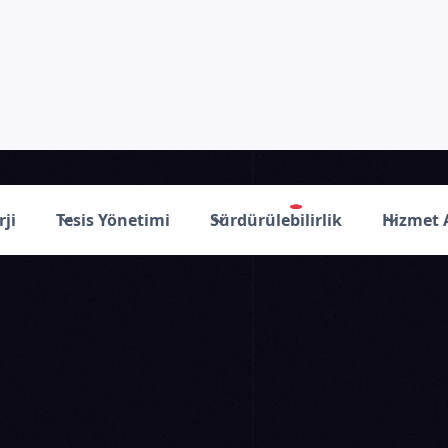
rji
Tesis Yönetimi
Sürdürülebilirlik
Hizmet 