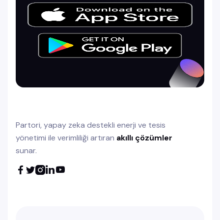
Partori, yapay zeka destekli enerji ve tesis
yönetimi ile verimliliği artıran
akıllı çözümler
sunar.




