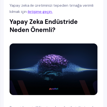
Yapay zeka ile üretiminizi tepeden tırnağa verimli
kılmak için
iletişime geçin.
Yapay Zeka Endüstride
Neden Önemli?