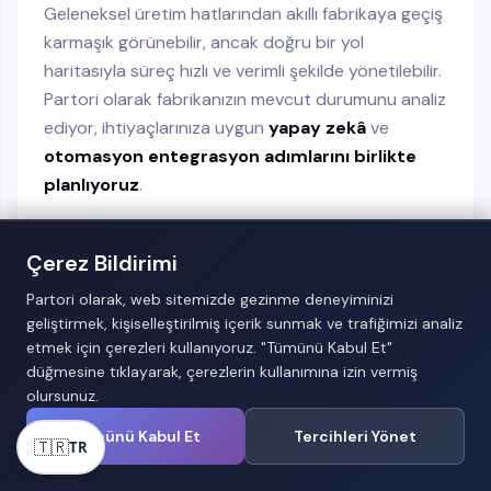
Geleneksel üretim hatlarından akıllı fabrikaya geçiş
karmaşık görünebilir, ancak doğru bir yol
haritasıyla süreç hızlı ve verimli şekilde yönetilebilir.
Partori olarak fabrikanızın mevcut durumunu analiz
ediyor, ihtiyaçlarınıza uygun
yapay zekâ
ve
otomasyon entegrasyon adımlarını birlikte
planlıyoruz
.
Durum Analizi:
Mevcut üretim hattı ve enerji
Çerez Bildirimi
kullanımı analiz edilir, darboğazlar belirlenir.
IoT ve Sensör Entegrasyonu:
Kritik
Partori olarak, web sitemizde gezinme deneyiminizi
geliştirmek, kişiselleştirilmiş içerik sunmak ve trafiğimizi analiz
makinelere sensörler eklenerek veri
etmek için çerezleri kullanıyoruz. "Tümünü Kabul Et"
toplanmaya başlanır.
düğmesine tıklayarak, çerezlerin kullanımına izin vermiş
Veri Analitiği ve Yapay Zekâ :
Toplanan
olursunuz.
veriler, yapay zekâ ile analiz edilerek
Tümünü Kabul Et
Tercihleri Yönet
🇹🇷
TR
iyileştirme fırsatları çıkarılır.
Otomasyon Sistemleri Kurulumu:
Robotik