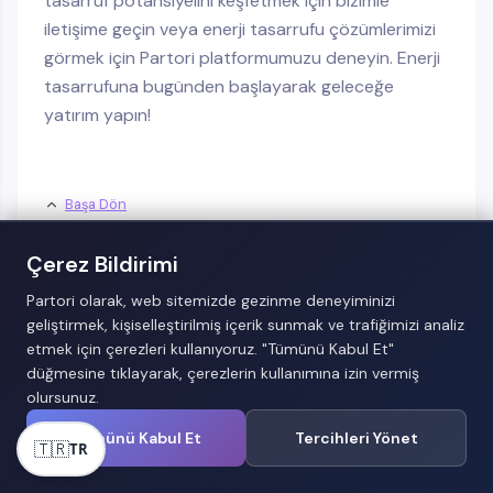
tasarruf potansiyelini keşfetmek için bizimle
iletişime geçin veya enerji tasarrufu çözümlerimizi
görmek için Partori platformumuzu deneyin. Enerji
tasarrufuna bugünden başlayarak geleceğe
yatırım yapın!
Başa Dön
Çerez Bildirimi
Partori olarak, web sitemizde gezinme deneyiminizi
geliştirmek, kişiselleştirilmiş içerik sunmak ve trafiğimizi analiz
etmek için çerezleri kullanıyoruz. "Tümünü Kabul Et"
düğmesine tıklayarak, çerezlerin kullanımına izin vermiş
olursunuz.
Sık Sorulan Sorular
Tümünü Kabul Et
Tercihleri Yönet
🇹🇷
TR