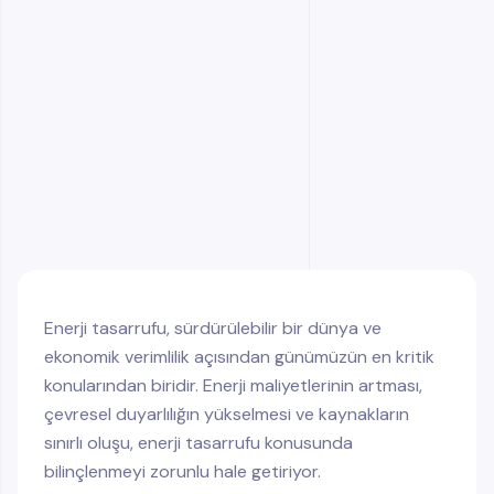
Enerji Tasarrufu için Zamanlama Taktikleri
Otomatik Zamanlama Sistemleri Kullanın!
Üretimde Zamanlama Taktikleri
Dijitalleşme ve Otomasyon ile Enerji Verimliliği
Enerji Tasarrufunda Partori’nin Rolü
Enerji Tasarrufuyla Neler Kazanırsınız?
Sonuç: Enerji Tasarrufu Artık Tercih Değil!
Enerji tasarrufu, sürdürülebilir bir dünya ve
ekonomik verimlilik açısından günümüzün en kritik
konularından biridir. Enerji maliyetlerinin artması,
çevresel duyarlılığın yükselmesi ve kaynakların
sınırlı oluşu, enerji tasarrufu konusunda
bilinçlenmeyi zorunlu hale getiriyor.