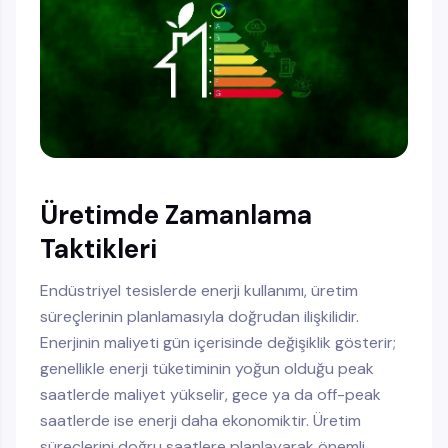
Üretimde Zamanlama
Taktikleri
Endüstriyel tesislerde enerji kullanımı, üretim
süreçlerinin planlamasıyla doğrudan ilişkilidir.
Enerjinin maliyeti gün içerisinde değişiklik gösterir;
genellikle enerji tüketiminin yoğun olduğu peak
saatlerde maliyet yükselir, gece ya da off-peak
saatlerde ise enerji daha ekonomiktir. Üretim
süreçlerini doğru saatlere planlayarak önemli