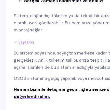
Gerçek Zamanlı Bildirimler ve Analiz:
Sistem, olağandışı tüketim ya da teknik bir arıza
olarak uyarı gönderebilir. Bu, hem arıza yöneti
avantaj sağlar.
Başa Dön
Bu sistem sayesinde, sayaçtan merkeze kadar tüm 
gerçekleşir. Anlık tüketim takibi, arıza tespiti
açma işlemleri de bu sistem aracılığıyla yapılabil
OSOS sistemine geçiş yapmak veya mevcut siste
Hemen bizimle iletişime geçin, işletmenize ö
değerlendirelim.