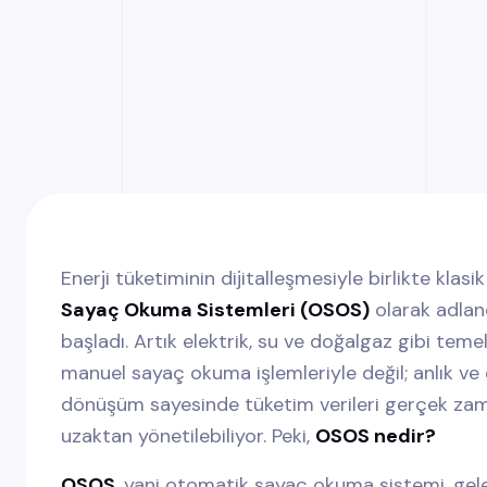
Enerji tüketiminin dijitalleşmesiyle birlikte kla
Sayaç Okuma Sistemleri (OSOS)
olarak adland
başladı. Artık elektrik, su ve doğalgaz gibi teme
manuel sayaç okuma işlemleriyle değil; anlık ve ot
dönüşüm sayesinde tüketim verileri gerçek zaman
uzaktan yönetilebiliyor. Peki,
OSOS nedir?
OSOS
, yani otomatik sayaç okuma sistemi, gele