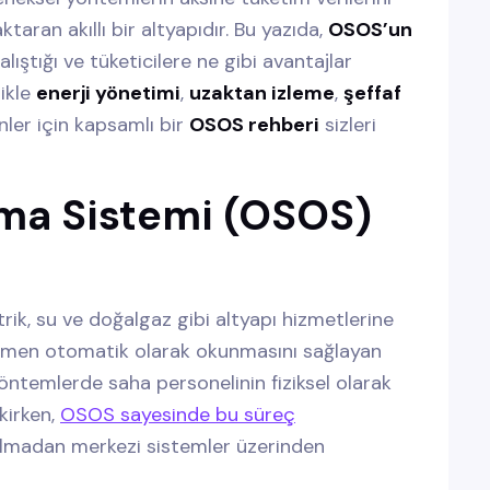
ran akıllı bir altyapıdır. Bu yazıda,
OSOS’un
alıştığı ve tüketicilere ne gibi avantajlar
ikle
enerji yönetimi
,
uzaktan izleme
,
şeffaf
nler için kapsamlı bir
OSOS rehberi
sizleri
ma Sistemi (OSOS)
ktrik, su ve doğalgaz gibi altyapı hizmetlerine
mamen otomatik olarak okunmasını sağlayan
yöntemlerde saha personelinin fiziksel olarak
kirken,
OSOS sayesinde bu süreç
lmadan merkezi sistemler üzerinden