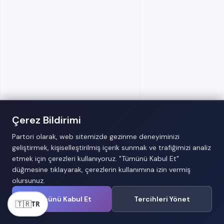

hangi trendler öne çıkacak?
Yapay zekâ destekli enerji yönetimi, akıllı şehirler,
Evlerde enerji israfı en çok
karbon nötr binalar ve mikro enerji ağları.

nerede olur?
Isıtma-soğutma sistemlerinde, aydınlatmada ve
prizde bırakılan cihazlarda.
Çerez Bildirimi
Partori olarak, web sitemizde gezinme deneyiminizi
geliştirmek, kişiselleştirilmiş içerik sunmak ve trafiğimizi analiz
etmek için çerezleri kullanıyoruz. "Tümünü Kabul Et"
düğmesine tıklayarak, çerezlerin kullanımına izin vermiş
olursunuz.
Tümünü Kabul Et
Tercihleri Yönet
🇹🇷
TR
Bütün Yazılarımıza Gözat