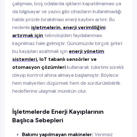
çalışması, boş odalarda ışıkların kapatılmaması ya
da bilgisayar ve yazıcı gibi cihazların kullanılmadığı
halde prizde bırakılması enerji kaybını artırır. Bu
nedenle
işletmelerin, enerji verimliliğini
artırmak için
teknolojiden faydalanması
kaçınılmaz hale gelmiştir. Günümüzde birçok şirket
bu kayıpları azaltmak için
enerji yönetim
sistemleri
, IoT tabanlı sensörler ve
otomasyon çözümleri
kullanarak tüketimi sürekli
izleyip kontrol altına almaya başlamıştır. Böylece
hem maliyetleri düşürmek hem de sürdürülebilirlik
hedeflerine ulaşmak mümkün olur.
İşletmelerde Enerji Kayıplarının
Başlıca Sebepleri
Bakımı yapılmayan makineler:
Verimsiz