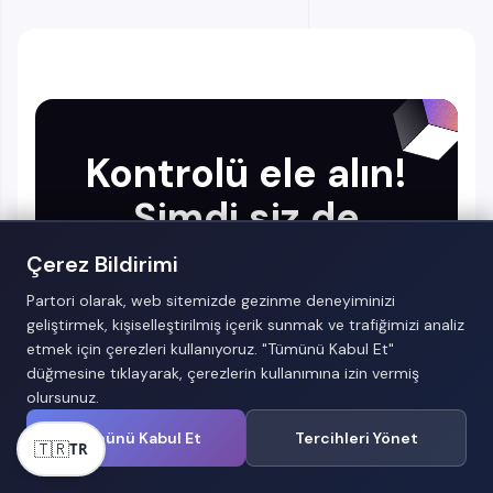
Kontrolü ele alın!
Şimdi siz de
enerjinizi akıllı
Çerez Bildirimi
yönetin!
Partori olarak, web sitemizde gezinme deneyiminizi
geliştirmek, kişiselleştirilmiş içerik sunmak ve trafiğimizi analiz
etmek için çerezleri kullanıyoruz. "Tümünü Kabul Et"
düğmesine tıklayarak, çerezlerin kullanımına izin vermiş
olursunuz.
Tümünü Kabul Et
Tercihleri Yönet
🇹🇷
TR