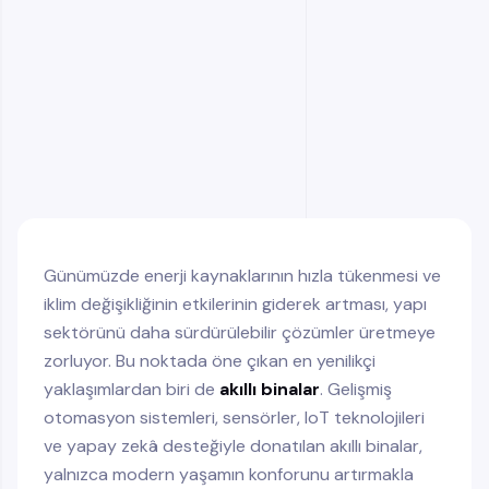
Akıllı Binaların Sağladığı Avantajlar
Akıllı Binalarda Kullanılan Teknolojiler
Dünyadan Akıllı Bina Örnekleri
2025 ve Sonrası: Akıllı Binalarda Trendler
Akıllı Binalar Geleceğin Standardı
Günümüzde enerji kaynaklarının hızla tükenmesi ve
iklim değişikliğinin etkilerinin giderek artması, yapı
sektörünü daha sürdürülebilir çözümler üretmeye
zorluyor. Bu noktada öne çıkan en yenilikçi
yaklaşımlardan biri de
akıllı binalar
. Gelişmiş
otomasyon sistemleri, sensörler, IoT teknolojileri
ve yapay zekâ desteğiyle donatılan akıllı binalar,
yalnızca modern yaşamın konforunu artırmakla